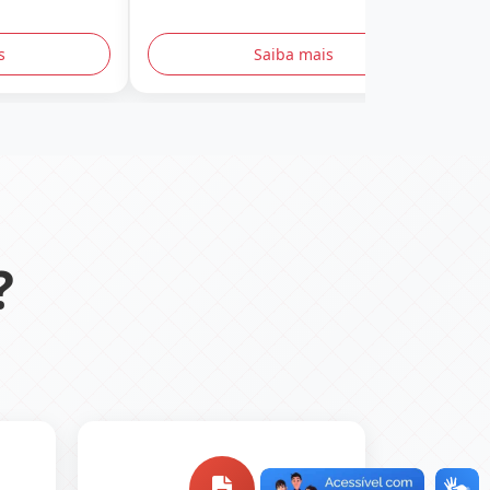
s
Saiba mais
?