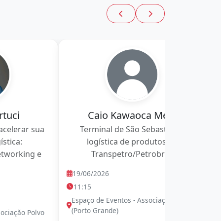
rtuci
Caio Kawaoca Melo
acelerar sua
Terminal de São Sebastião e
ística:
logística de produtos na
etworking e
Transpetro/Petrobras
n
19/06/2026
11:15
Espaço de Eventos - Associação Polvo
(Porto Grande)
sociação Polvo