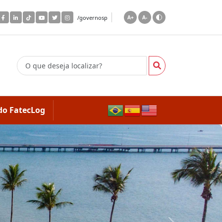
/governosp
A+
A-
do FatecLog