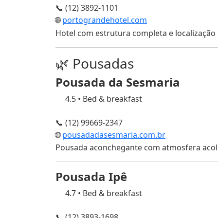
📞 (12) 3892-1101
🌐
portograndehotel.com
Hotel com estrutura completa e localização 
🌿 Pousadas
Pousada da Sesmaria
4.5
•
Bed & breakfast
📞 (12) 99669-2347
🌐
pousadadasesmaria.com.br
Pousada aconchegante com atmosfera acolhe
Pousada Ipê
4.7
•
Bed & breakfast
📞 (12) 3893-1698