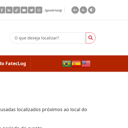
/governosp
A+
A-
do FatecLog
usadas localizados próximos ao local do