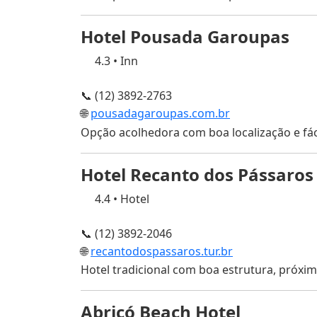
Hotel Pousada Garoupas
4.3
•
Inn
📞 (12) 3892-2763
🌐
pousadagaroupas.com.br
Opção acolhedora com boa localização e fáci
Hotel Recanto dos Pássaros
4.4
•
Hotel
📞 (12) 3892-2046
🌐
recantodospassaros.tur.br
Hotel tradicional com boa estrutura, próxim
Abricó Beach Hotel